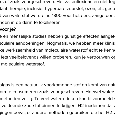
rstof zoals voorgeschreven. Het zal antioxidanten niet te
ant therapie, inclusief hyperbare zuurstof, ozon, etc ge
d van waterstof werd eind 1800 voor het eerst aangetoon
den in de darm te lokaliseren.
voor je?
jke en menselijke studies hebben gunstige effecten aange
asculaire aandoeningen. Nogmaals, we hebben meer klini
ke werkzaamheid van moleculaire waterstof echt te kenne
e iets veelbelovends willen proberen, kun je vertrouwen o
n moleculaire waterstof.
fgas is een natuurlijk voorkomende stof en komt van natu
ig om te consumeren zoals voorgeschreven. Hoewel waterst
lle methoden veilig. Te veel water drinken kan bijvoorbeeld s
voldoende zuurstof binnen te krijgen, H2 inademen dat 
igingen bevat, of andere methoden gebruiken die het H2 