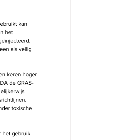
ebruikt kan 
n het 
eïnjecteerd, 
en als veilig 
den keren hoger 
e FDA de GRAS-
lijkerwijs 
ichtlijnen. 
nder toxische 
 het gebruik 