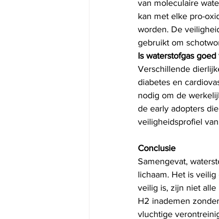
van moleculaire wate
kan met elke pro-oxid
worden. De veilighei
gebruikt om schotwon
Is waterstofgas goed 
Verschillende dierli
diabetes en cardiov
nodig om de werkelij
de early adopters di
veiligheidsprofiel va
Conclusie
Samengevat, watersto
lichaam. Het is veil
veilig is, zijn niet a
H2 inademen zonder 
vluchtige verontrein