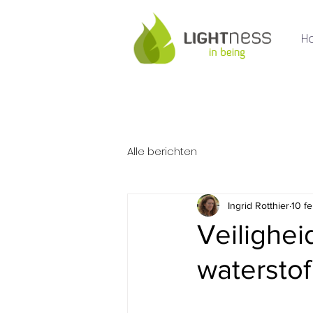
H
Alle berichten
Ingrid Rotthier
10 f
Veilighei
waterstof