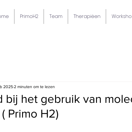
ome
PrimoH2
Team
Therapiëen
Worksho
eb 2025
2 minuten om te lezen
d bij het gebruik van mole
 ( Primo H2)