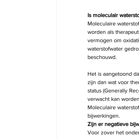
Is moleculair waterst
Moleculaire watersto
worden als therapeut
vermogen om oxidatie
waterstofwater gedron
beschouwd.
Het is aangetoond dat
zijn dan wat voor th
status (Generally Re
verwacht kan worden d
Moleculaire watersto
bijwerkingen.
Zijn er negatieve bi
Voor zover het onderz