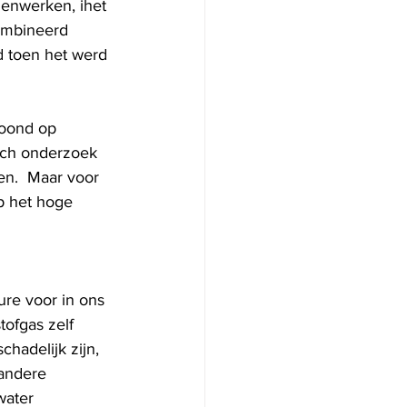
genwerken, ihet 
combineerd 
d toen het werd 
toond op 
sch onderzoek 
n.  Maar voor 
p het hoge 
re voor in ons 
ofgas zelf 
chadelijk zijn, 
andere 
water 