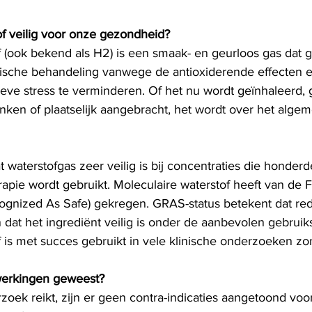
of veilig voor onze gezondheid?
f (ook bekend als H2) is een smaak- en geurloos gas dat g
ische behandeling vanwege de antioxiderende effecten e
ve stress te verminderen. Of het nu wordt geïnhaleerd, g
ken of plaatselijk aangebracht, het wordt over het algeme
 waterstofgas zeer veilig is bij concentraties die honder
erapie wordt gebruikt. Moleculaire waterstof heeft van d
cognized As Safe) gekregen. GRAS-status betekent dat rede
at het ingrediënt veilig is onder de aanbevolen gebruiksr
f is met succes gebruikt in vele klinische onderzoeken zo
jwerkingen geweest?
oek reikt, zijn er geen contra-indicaties aangetoond voor