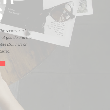
S
his space to tell
hat you do and the
uble click here or
tarted.