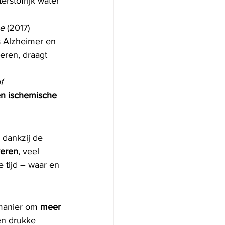
erstofrijk water 
ce
 (2017) 
s Alzheimer en 
eren, draagt 
f 
en ischemische 
dankzij de 
veren
, veel 
 tijd – waar en 
manier om 
meer 
en drukke 