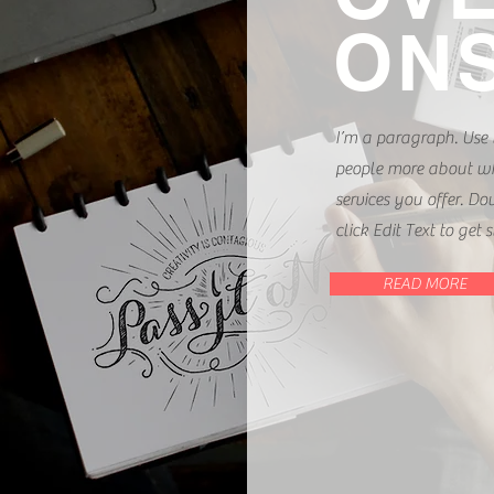
ON
I’m a paragraph. Use t
people more about w
services you offer. Do
click Edit Text to get s
READ MORE