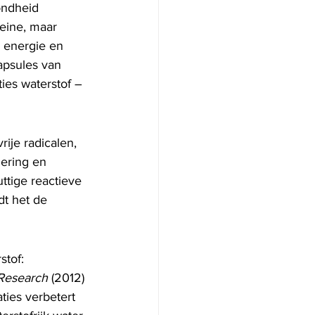
ondheid 
kleine, maar 
 energie en 
apsules van 
ies waterstof – 
rije radicalen, 
ering en 
ttige reactieve 
dt het de 
stof:
Research
 (2012) 
ties verbetert 