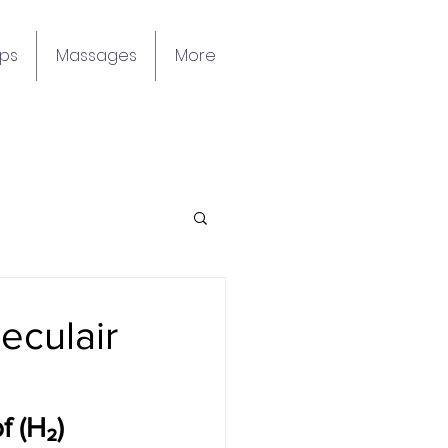
ps
Massages
More
eculair
f (H₂)