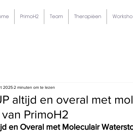
ome
PrimoH2
Team
Therapiëen
Worksho
rt 2025
2 minuten om te lezen
altijd en overal met mol
f van PrimoH2
jd en Overal met Moleculair Watersto