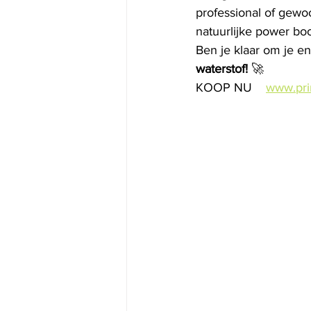
professional of gewoo
natuurlijke power boo
Ben je klaar om je en
waterstof!
 🚀
KOOP NU    
www.pr