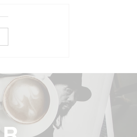
-Aging met moleculaire
stof
ER