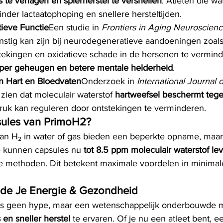
s te verlagen en spierherstel te versnellen
. Atleten die wat
nder lactaatophoping en snellere hersteltijden.
ieve Functie
Een studie in 
Frontiers in Aging Neuroscien
nstig kan zijn bij neurodegeneratieve aandoeningen zoal
tekingen en oxidatieve schade in de hersenen te vermind
per geheugen en betere mentale helderheid
.
n Hart en Bloedvaten
Onderzoek in 
International Journal o
t zien dat moleculair waterstof 
hartweefsel beschermt teg
ruk kan reguleren door ontstekingen te verminderen.
ules van PrimoH2?
n H₂ in water of gas bieden een beperkte opname, maar 
e kunnen capsules nu 
tot 8.5 ppm moleculair waterstof le
le methoden. Dit betekent maximale voordelen in minimale
ade Je Energie & Gezondheid
f is geen hype, maar een wetenschappelijk onderbouwde 
 en sneller herstel
 te ervaren. Of je nu een atleet bent, e