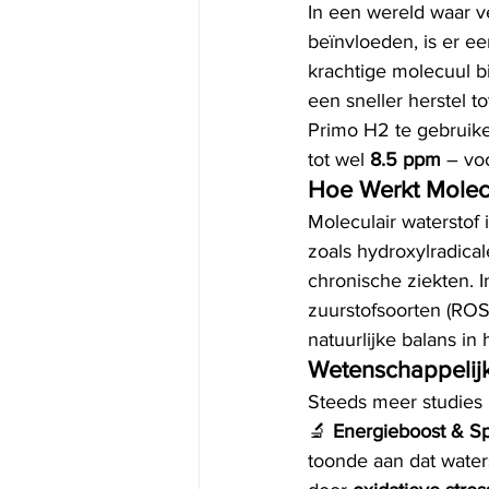
In een wereld waar v
beïnvloeden, is er ee
krachtige molecuul 
een sneller herstel 
Primo H2 te gebruike
tot wel 
8.5 ppm
 – vo
Hoe Werkt Molecu
Moleculair waterstof i
zoals hydroxylradica
chronische ziekten. I
zuurstofsoorten (ROS)
natuurlijke balans in 
Wetenschappelij
Steeds meer studies 
🔬 
Energieboost & Sp
toonde aan dat waters