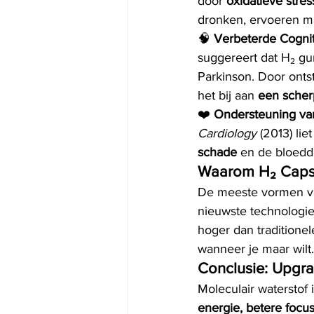
door 
oxidatieve stres
dronken, ervoeren mi
🧠 
Verbeterde Cognit
suggereert dat H₂ gu
Parkinson. Door onts
het bij aan 
een scher
❤️ 
Ondersteuning va
Cardiology
 (2013) lie
schade
 en de bloedd
Waarom H₂ Caps
De meeste vormen va
nieuwste technologi
hoger dan traditione
wanneer je maar wilt.
Conclusie: Upgr
Moleculair watersto
energie, betere focus