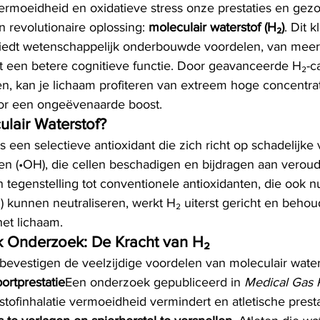
ermoeidheid en oxidatieve stress onze prestaties en gez
n revolutionaire oplossing: 
moleculair waterstof (H₂)
. Dit 
biedt wetenschappelijk onderbouwde voordelen, van meer
tot een betere cognitieve functie. Door geavanceerde H₂-c
n, kan je lichaam profiteren van extreem hoge concentrat
or een ongeëvenaarde boost.
lair Waterstof?
s een selectieve antioxidant die zich richt op schadelijke v
len (•OH), die cellen beschadigen en bijdragen aan veroud
n tegenstelling tot conventionele antioxidanten, die ook nu
 kunnen neutraliseren, werkt H₂ uiterst gericht en behou
het lichaam.
k Onderzoek: De Kracht van H₂
bevestigen de veelzijdige voordelen van moleculair water
ortprestatie
Een onderzoek gepubliceerd in 
Medical Gas 
tofinhalatie vermoeidheid vermindert en atletische presta