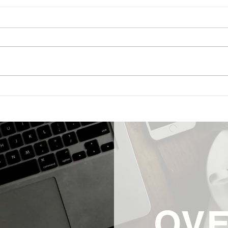
New Breakthrough Study
Anti
Identifies First Molecular
water
Target of Hydrogen in Human
Cells
OV