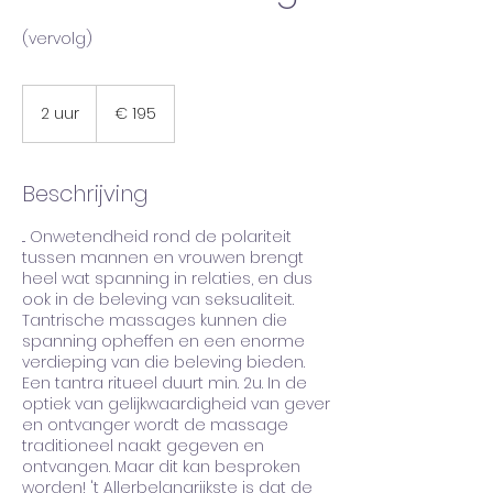
(vervolg)
195
euro
2 uur
2
€ 195
u
u
r
Beschrijving
... Onwetendheid rond de polariteit
tussen mannen en vrouwen brengt
heel wat spanning in relaties, en dus
ook in de beleving van seksualiteit.
Tantrische massages kunnen die
spanning opheffen en een enorme
verdieping van die beleving bieden.
Een tantra ritueel duurt min. 2u. In de
optiek van gelijkwaardigheid van gever
en ontvanger wordt de massage
traditioneel naakt gegeven en
ontvangen. Maar dit kan besproken
worden! 't Allerbelangrijkste is dat de