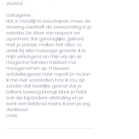
shared.
Getuigenis :
Het is moeilijk te beschrijven, maar de
ervaring overtreft de verwoording in je
website. De sfeer van respect en
openheid, dat genoeglijke, gekruid
met je passie, maken het alles zo
uniek. Bij elke massage groeide ik in
mijn verlangens en mijn vrij-zijn. Je
magische handen hebben me
meegenomen op ’n nieuwe
ontdekkingsreis naar mijzelf. En nu kan
ik me niet voorstellen hoe ik zou zijn
zonder dat heerlijke gevoel dat je
telkens teweeg brengt. Maar je hebt
ook die bijzondere uitstraling en je
bent een liefdevol mens. Ik ben je erg
dankbaar.