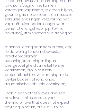
lichaamsbewustzijn, aanrakingen aan
bv. clitoris/vagina niet kunnen
verdragen, vaginisme, te droog blijven,
geen orgasme beleven, traumatische
seksuele ervaringen, verzwakking van
vagina/bekkenbodem, angst voor
penetratie, angst voor pijn (bv. na
bevalling), littekenweefsel in de vagina
...
mannen : drang naar seks, stress, laag
libido, weinig lichaamsbewustzijn,
erectieproblemen,
spanning/kromming in lingam,
overgevoeligheid van eikel, te snel
klaarkomen, pijn in testikels,
prostaatklachten, verkramping in de
bekkenbodem of rond anus,
traumatische seksuele ervaringen, ...
Look in each other's eyes and see
how love smiles back at you;
the kind of love that does not expect
anything in return, but just IS to be