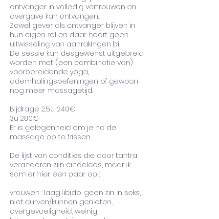
ontvanger in volledig vertrouwen en
overgave kan ontvangen.
Zowel gever als ontvanger blijven in
hun eigen rol en daar hoort geen
uitwisseling van aanrakingen bij.
De sessie kan desgewenst uitgebreid
worden met (een combinatie van)
voorbereidende yoga,
ademhalingsoefeningen of gewoon
nog meer massagetijd.
Bijdrage 2,5u 240€
3u 280€
Er is gelegenheid om je na de
massage op te frissen.
De lijst van condities die door tantra
veranderen zijn eindeloos, maar ik
som er hier een paar op :
vrouwen : laag libido, geen zin in seks,
niet durven/kunnen genieten,
overgevoeligheid, weinig