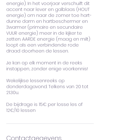
energie). In het voorjaar verschuift dit
accent naar lever en galblaas (HOUT
energie) om naar de zomer toe hart-
dunne darm en hartbeschermer en
3warmer (primaire en secundaire
VUUR energie) meer in de kijker te
zetten. AARDE energie (maag en milt)
loopt als een verbindende rode
draad doorheen de lessen.
Je kan op elk moment in de reeks
instappen, zonder enige voorkennis!
Wekelijkse lessenreeks op
donderdagavond. Telkens van 20 tot
21.30u.
De bijdrage is 15€ per losse les of
12€/10 lessen
Contactgegevens