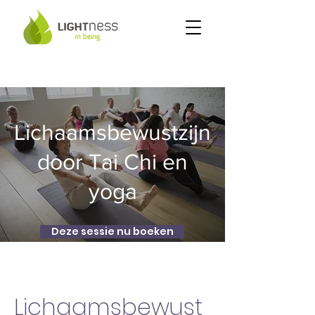
Lichaamsbewustzijn
door Tai Chi en
yoga
Deze sessie nu boeken
Lichaamsbewust