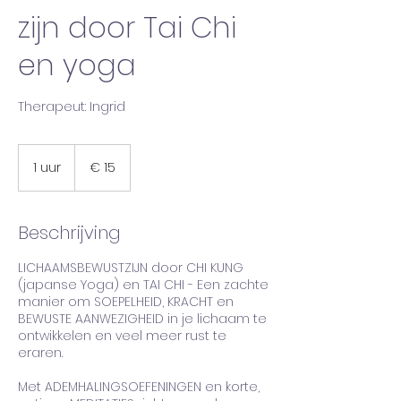
zijn door Tai Chi
en yoga
Therapeut: Ingrid
15
euro
1 uur
1
€ 15
u
u
Beschrijving
LICHAAMSBEWUSTZIJN door CHI KUNG
(japanse Yoga) en TAI CHI - Een zachte
manier om SOEPELHEID, KRACHT en
BEWUSTE AANWEZIGHEID in je lichaam te
ontwikkelen en veel meer rust te
eraren.
Met ADEMHALINGSOEFENINGEN en korte,