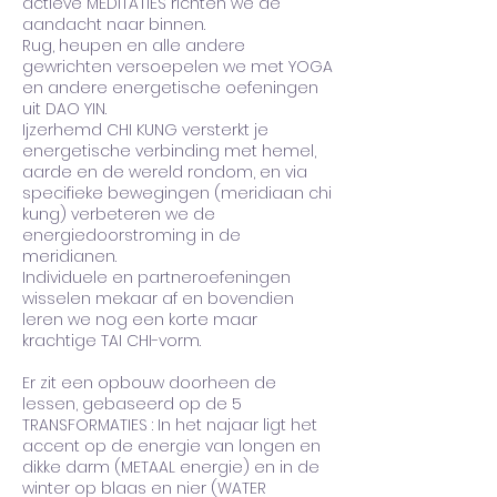
actieve MEDITATIES richten we de
aandacht naar binnen.
Rug, heupen en alle andere
gewrichten versoepelen we met YOGA
en andere energetische oefeningen
uit DAO YIN.
Ijzerhemd CHI KUNG versterkt je
energetische verbinding met hemel,
aarde en de wereld rondom, en via
specifieke bewegingen (meridiaan chi
kung) verbeteren we de
energiedoorstroming in de
meridianen.
Individuele en partneroefeningen
wisselen mekaar af en bovendien
leren we nog een korte maar
krachtige TAI CHI-vorm.
Er zit een opbouw doorheen de
lessen, gebaseerd op de 5
TRANSFORMATIES : In het najaar ligt het
accent op de energie van longen en
dikke darm (METAAL energie) en in de
winter op blaas en nier (WATER